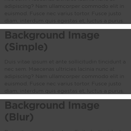
adipiscing? Nam ullamcorper commodo elit in
euismod. Fusce nec varius tortor. Fusce justo
diam, interdum quis egestas et, luctus a purus.
Background Image
(Simple)
Duis vitae ipsum et ante sollicitudin tincidunt a
nec sem. Maecenas ultricies lacinia nunc at
adipiscing? Nam ullamcorper commodo elit in
euismod. Fusce nec varius tortor. Fusce justo
diam, interdum quis egestas et, luctus a purus.
Background Image
(Blur)