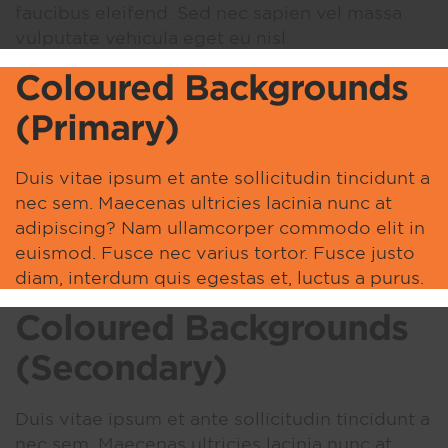
faucibus eleifend. Sed nec sapien vel massa
vulputate vehicula eget eu nisl.
Coloured Backgrounds
(Primary)
Duis vitae ipsum et ante sollicitudin tincidunt a
nec sem. Maecenas ultricies lacinia nunc at
adipiscing? Nam ullamcorper commodo elit in
euismod. Fusce nec varius tortor. Fusce justo
diam, interdum quis egestas et, luctus a purus.
Coloured Backgrounds
(Secondary)
Duis vitae ipsum et ante sollicitudin tincidunt a
nec sem. Maecenas ultricies lacinia nunc at