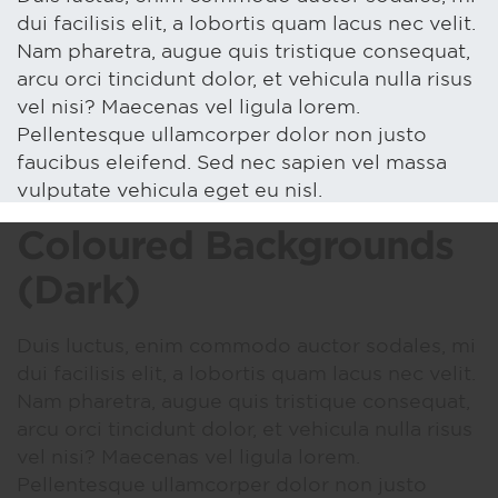
dui facilisis elit, a lobortis quam lacus nec velit.
Nam pharetra, augue quis tristique consequat,
arcu orci tincidunt dolor, et vehicula nulla risus
vel nisi? Maecenas vel ligula lorem.
Pellentesque ullamcorper dolor non justo
faucibus eleifend. Sed nec sapien vel massa
vulputate vehicula eget eu nisl.
Coloured Backgrounds
(Dark)
Duis luctus, enim commodo auctor sodales, mi
dui facilisis elit, a lobortis quam lacus nec velit.
Nam pharetra, augue quis tristique consequat,
arcu orci tincidunt dolor, et vehicula nulla risus
vel nisi? Maecenas vel ligula lorem.
Pellentesque ullamcorper dolor non justo