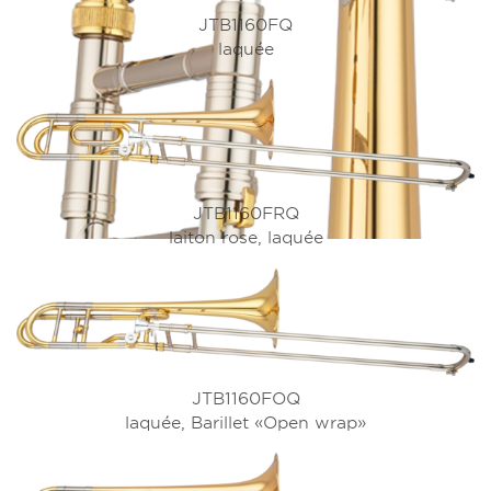
JTB1160FQ
laquée
JTB1160FRQ
laiton rose, laquée
La
des modèles standards
conception révisée
associe une structure compacte à une
réduction de la résistance à l’air.
JTB1160FOQ
laquée, Barillet «Open wrap»