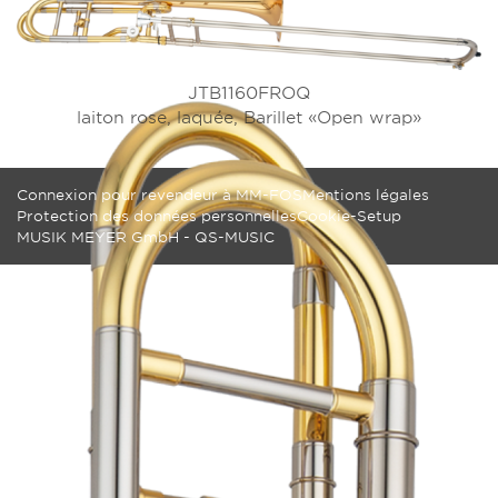
JTB1160FROQ
laiton rose, laquée, Barillet «Open wrap»
Connexion pour revendeur à MM-FOS
Mentions légales
Protection des données personnelles
Cookie-Setup
MUSIK MEYER GmbH - QS-MUSIC