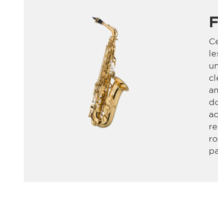
F
Ce
le
un
cl
am
do
ac
re
ro
pa