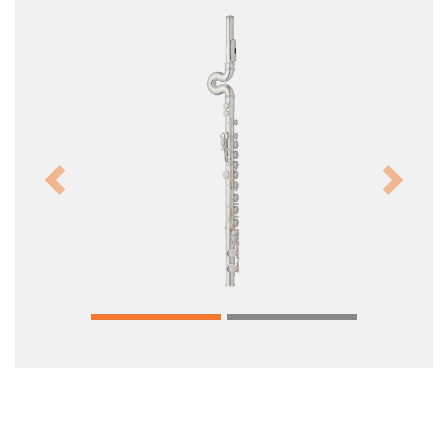
Previous
Next
MM-FOS Händlerlogin
Impressum
Datenschutz
Cookie-Setup
MUSIK MEYER GmbH - QS-MUSIC