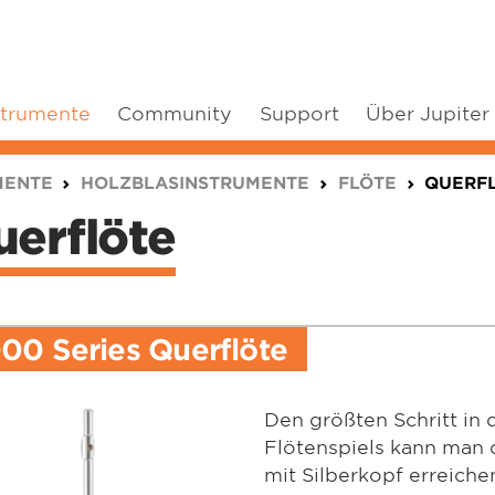
strumente
Community
Support
Über Jupiter
MENTE
HOLZBLASINSTRUMENTE
FLÖTE
QUERF
erflöte
00 Series Querflöte
Den größten Schritt in
Flötenspiels kann man d
mit Silberkopf erreiche