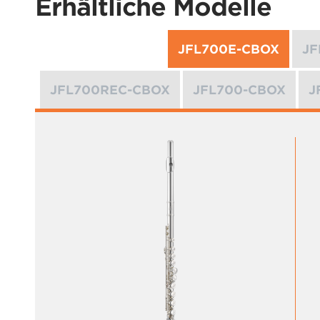
Erhältliche Modelle
JFL700E-CBOX
JF
JFL700REC-CBOX
JFL700-CBOX
J