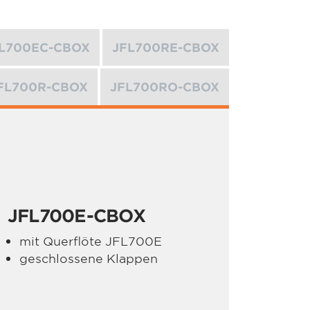
L700EC-CBOX
JFL700RE-CBOX
FL700R-CBOX
JFL700RO-CBOX
JFL700E-CBOX
mit Querflöte JFL700E
geschlossene Klappen