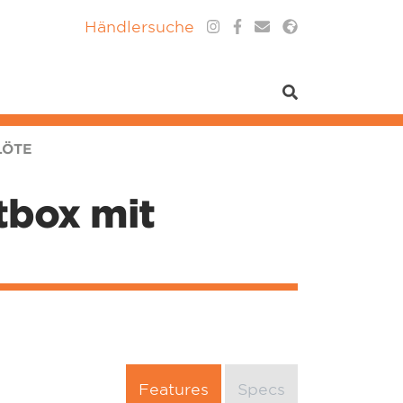
Händlersuche
LÖTE
tbox mit
Features
Specs