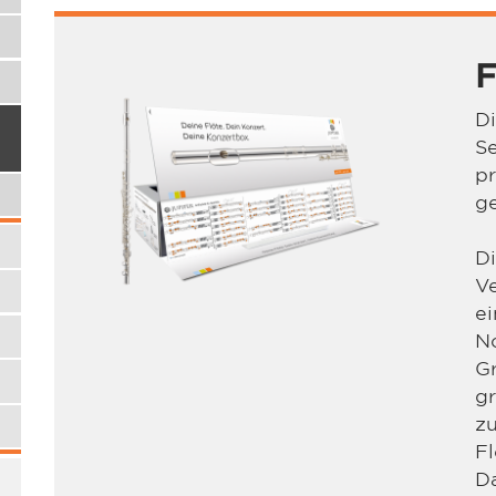
F
D
Se
p
ge
Di
V
e
No
Gr
gr
zu
F
Da