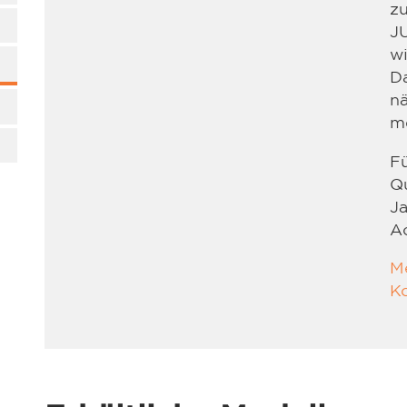
zu
J
wi
Da
nä
m
Fü
Qu
Ja
Ac
M
K